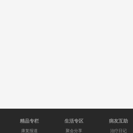
精品专栏
生活专区
病友互助
康复报道
聚会分享
治疗日记