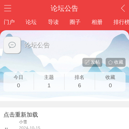
论坛公告
门户
论坛
导读
圈子
相册
排行
论坛公告
发帖
收藏
今日
主题
排名
收藏
0
1
6
0
点击重新加载
小雪
2024-10-15