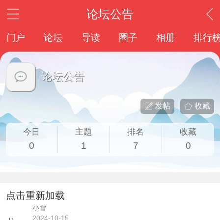
论坛公告
门户
论坛
导读
圈子
相册
排行
论坛公告
发帖
收藏
今日
主题
排名
收藏
0
1
7
0
点击重新加载
小雪
2024-10-15